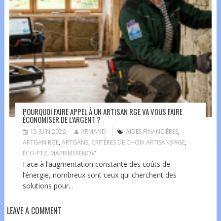
POURQUOI FAIRE APPEL À UN ARTISAN RGE VA VOUS FAIRE
ÉCONOMISER DE L’ARGENT ?
15 JUIN 2026
ARMAND
AIDES FINANCIÈRES
,
ARTISAN RGE
,
ARTISANS
,
CRITÈRES DE CHOIX ARTISANS RGE
,
ÉCO-PTZ
,
MAPRIMERÉNOV'
Face à l’augmentation constante des coûts de
l’énergie, nombreux sont ceux qui cherchent des
solutions pour...
LEAVE A COMMENT