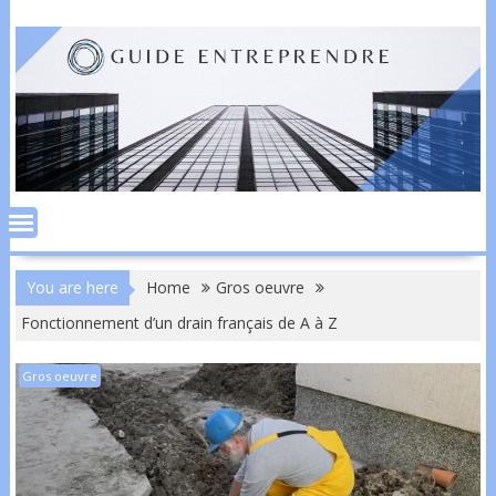
Skip
to
content
You are here
Home
Gros oeuvre
Fonctionnement d’un drain français de A à Z
Gros oeuvre