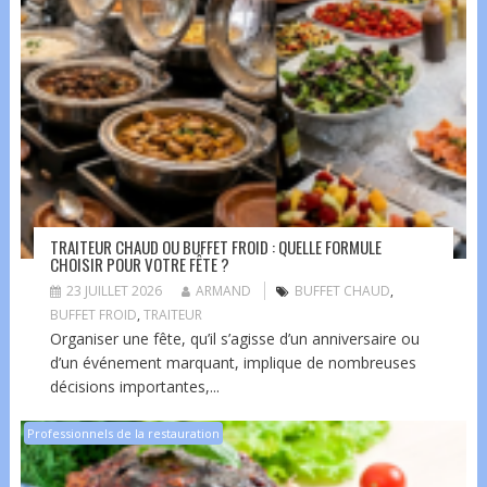
TRAITEUR CHAUD OU BUFFET FROID : QUELLE FORMULE
CHOISIR POUR VOTRE FÊTE ?
23 JUILLET 2026
ARMAND
BUFFET CHAUD
,
BUFFET FROID
,
TRAITEUR
Organiser une fête, qu’il s’agisse d’un anniversaire ou
d’un événement marquant, implique de nombreuses
décisions importantes,...
Professionnels de la restauration