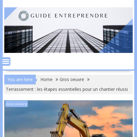
Skip
to
content
You are here
Home
Gros oeuvre
Terrassement : les étapes essentielles pour un chantier réussi
Gros oeuvre