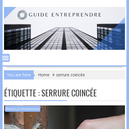
Skip
to
content
You are here
Home
serrure coincée
ÉTIQUETTE :
SERRURE COINCÉE
Autres professionnels