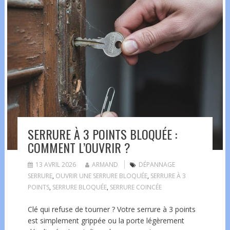
SERRURE À 3 POINTS BLOQUÉE :
COMMENT L’OUVRIR ?
13 AVRIL 2026
ARMAND
DÉPANNAGE
SERRURE
,
OUVRIR UNE SERRURE BLOQUÉE
,
SERRURE À 3
POINTS
,
SERRURE BLOQUÉE
,
SERRURE COINCÉE
Clé qui refuse de tourner ? Votre serrure à 3 points
est simplement grippée ou la porte légèrement