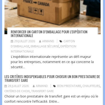
RENFORCER UN CARTON D’EMBALLAGE POUR L’EXPÉDITION
INTERNATIONALE
29 JUILLET 2026
ARMAND
CARTON
D'EMBALLAGE
,
EMBALLAGE SÉCURISÉ
,
EXPÉDITION
INTERNATIONALE
L’expédition internationale représente un défi majeur
pour les entreprises, notamment en ce qui concerne la
sécurité...
LES CRITÈRES INDISPENSABLES POUR CHOISIR UN BON PRESTATAIRE DE
TRANSFERT GARE
26 JUILLET 2026
ARMAND
BON PRESTATAIRE
,
CHAUFFEURS
,
CRITÈRES DE CHOIX
,
TRANSFERT GARE
Choisir un bon prestataire de transfert gare est un enjeu où le
confort rencontre l’efficacité. Entre...