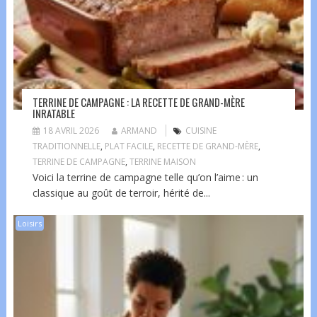
TERRINE DE CAMPAGNE : LA RECETTE DE GRAND-MÈRE
INRATABLE
18 AVRIL 2026
ARMAND
CUISINE
TRADITIONNELLE
,
PLAT FACILE
,
RECETTE DE GRAND-MÈRE
,
TERRINE DE CAMPAGNE
,
TERRINE MAISON
Voici la terrine de campagne telle qu’on l’aime : un
classique au goût de terroir, hérité de...
Loisirs