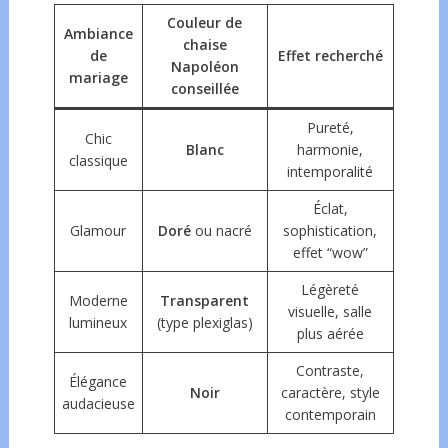
Couleur de
Ambiance
chaise
de
Effet recherché
Napoléon
mariage
conseillée
Pureté,
Chic
Blanc
harmonie,
classique
intemporalité
Éclat,
Glamour
Doré
ou nacré
sophistication,
effet “wow”
Légèreté
Moderne
Transparent
visuelle, salle
lumineux
(type plexiglas)
plus aérée
Contraste,
Élégance
Noir
caractère, style
audacieuse
contemporain