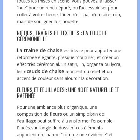
toutes les mises en scène. Vous pouvez la laisser
“nue” pour un rendu épuré, ou l’accessoiriser pour
coller à votre thème. L’idée n’est pas d’en faire trop,
mais de souligner la silhouette.
NŒUDS, TRAÎNES ET TEXTILES : LA TOUCHE
CÉRÉMONIELLE
La traîne de chaise
est idéale pour apporter une
retombée élégante, presque “couture”, et créer un
effet très cérémonial. En satin, lin, organza ou lycra,
œuds de chaise
les
n
ajoutent du relief et un
accent de couleur sans alourdir la décoration.
FLEURS ET FEUILLAGES : UNE NOTE NATURELLE ET
RAFFINÉE
Pour une ambiance plus organique, une
composition de
fleurs
ou un simple brin de
feuillage
peut suffire à transformer l’ensemble.
Placés sur l’angle du dossier, ces éléments
apportent un charme “comme une évidence” et