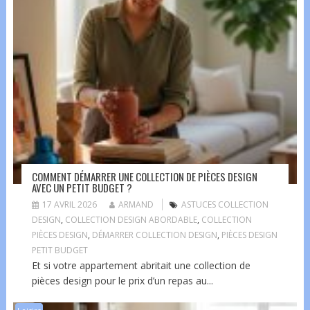
COMMENT DÉMARRER UNE COLLECTION DE PIÈCES DESIGN
AVEC UN PETIT BUDGET ?
17 AVRIL 2026
ARMAND
ASTUCES COLLECTION
DESIGN
,
COLLECTION DESIGN ABORDABLE
,
COLLECTION
PIÈCES DESIGN
,
DÉMARRER COLLECTION DESIGN
,
PIÈCES DESIGN
PETIT BUDGET
Et si votre appartement abritait une collection de
pièces design pour le prix d’un repas au...