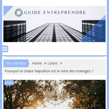
Skip
to
content
You are here
Home
Loisirs
Pourquoi la chaise Napoléon est la reine des mariages ?
Loisirs