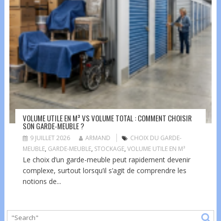
VOLUME UTILE EN M³ VS VOLUME TOTAL : COMMENT CHOISIR
SON GARDE-MEUBLE ?
9 JUILLET 2026
ARMAND
CHOIX DU GARDE-
MEUBLE
,
GARDE-MEUBLE
,
STOCKAGE
,
VOLUME UTILE EN M³
Le choix d’un garde-meuble peut rapidement devenir
complexe, surtout lorsqu’il s’agit de comprendre les
notions de...