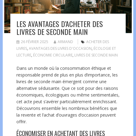
LES AVANTAGES D’ACHETER DES
LIVRES DE SECONDE MAIN
26 FÉVRIER 2025
ARMAND
ACHETER DES
LIVRES
,
AVANTAGES DES LIVRES D'OCCASION
,
ÉCOLOGIE ET
LECTURE
,
ÉCONOMIE CIRCULAIRE
,
LIVRES DE SECONDE MAIN
Dans un monde où la consommation éthique et
responsable prend de plus en plus d’importance, les
livres de seconde main émergent comme une
alternative séduisante. Que ce soit pour des raisons
économiques, écologiques ou même sentimentales,
cet acte peut s’avérer particulièrement enrichissant.
Découvrons ensemble les nombreux bénéfices que
la revente et l’achat d’ouvrages d’occasion peuvent
offrir.
ÉCONOMISER EN ACHETANT DES LIVRES