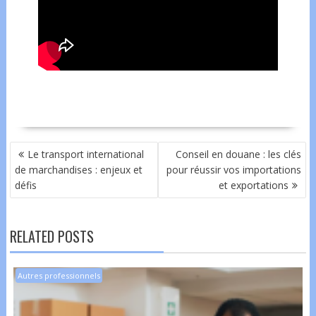
NAVIGATION
Le transport international
Conseil en douane : les clés
DE
de marchandises : enjeux et
pour réussir vos importations
L’ARTICLE
défis
et exportations
RELATED POSTS
Autres professionnels