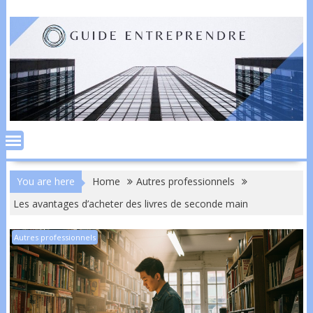
Skip
to
content
You are here
Home
Autres professionnels
Les avantages d’acheter des livres de seconde main
Autres professionnels