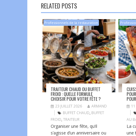
RELATED POSTS
Professionnels de la restauration
Professio
TRAITEUR CHAUD OU BUFFET
CUIS
FROID : QUELLE FORMULE
POUR
CHOISIR POUR VOTRE FÊTE ?
POUR
23 JUILLET 2026
ARMAND
11
BUFFET CHAUD
,
BUFFET
FROID
,
TRAITEUR
AU B
Organiser une fête, qu’il
La c
s’agisse d’un anniversaire ou
une 