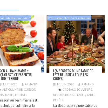
nnels de la restauration
Professionnels de la restauration
SON AU BAIN-MARIE :
LES SECRETS D’UNE TABLE DE
QUOI EST-CE ESSENTIEL
FÊTE RÉUSSIE À TOUS LES
 UNE TERRINE
COUPS
 JUILLET 2026
ARMAND
16 JUIN 2026
ARMAND
ART CULINAIRE
,
CUISSON
CADEAUX SOUVENIRS
,
AIN-MARIE
,
TERRINES
DÉCORATION DE TABLE
,
TABLE
uisson au bain-marie est
DE FÊTE
technique culinaire à la
La décoration d’une table de