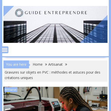
Skip
to
content
You are here
Home
Artisanat
Gravures sur objets en PVC : méthodes et astuces pour des
créations uniques
Artisanat