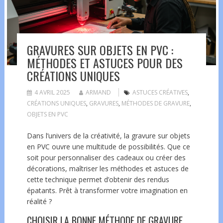
GRAVURES SUR OBJETS EN PVC :
MÉTHODES ET ASTUCES POUR DES
CRÉATIONS UNIQUES
4 AVRIL 2025
ARMAND
ASTUCES CRÉATIVES
,
CRÉATIONS UNIQUES
,
GRAVURES
,
MÉTHODES DE GRAVURE
,
OBJETS EN PVC
Dans l’univers de la créativité, la gravure sur objets
en PVC ouvre une multitude de possibilités. Que ce
soit pour personnaliser des cadeaux ou créer des
décorations, maîtriser les méthodes et astuces de
cette technique permet d’obtenir des rendus
épatants. Prêt à transformer votre imagination en
réalité ?
CHOISIR LA BONNE MÉTHODE DE GRAVURE