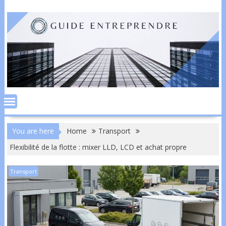
Skip
to
content
You are here
Home
Transport
Flexibilité de la flotte : mixer LLD, LCD et achat propre
Transport