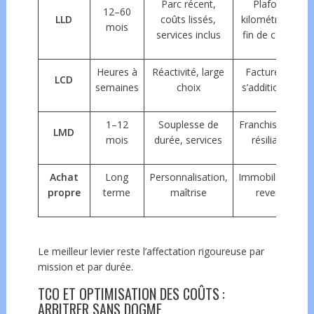
Parc récent,
Plafonds
12–60
LLD
coûts lissés,
kilométriques,
mois
services inclus
fin de contrat
Heures à
Réactivité, large
Factures qui
LCD
semaines
choix
s’additionnent
1–12
Souplesse de
Franchises km,
LMD
mois
durée, services
résiliation
Achat
Long
Personnalisation,
Immobilisation,
propre
terme
maîtrise
revente
Le meilleur levier reste l’affectation rigoureuse par
mission et par durée.
TCO ET OPTIMISATION DES COÛTS :
ARBITRER SANS DOGME