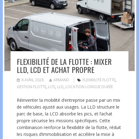
FLEXIBILITÉ DE LA FLOTTE : MIXER
LLD, LCD ET ACHAT PROPRE
6 AVRIL 2026
ARMAND
FLEXIBILITÉ FLOTTE
,
GESTION FLOTTE
,
LCD
,
LLD
,
LOCATION LONGUE DURÉE
Réinventer la mobilité d’entreprise passe par un mix
de véhicules ajusté aux usages. La LLD structure le
parc de base, la LCD absorbe les pics, et l’achat
propre sécurise les missions spécifiques. Cette
combinaison renforce la flexibilité de la flotte, réduit
les risques d’immobilisation et accélère la mise à