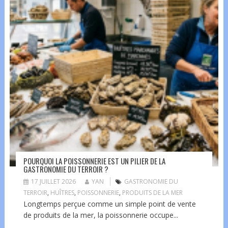
POURQUOI LA POISSONNERIE EST UN PILIER DE LA
GASTRONOMIE DU TERROIR ?
17 JUILLET 2026
YAN
GASTRONOMIE DU
TERROIR
,
HUÎTRES
,
POISSONNERIE
,
PRODUITS DE LA MER
Longtemps perçue comme un simple point de vente
de produits de la mer, la poissonnerie occupe...