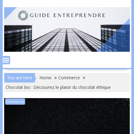
Skip
to
content
You are here
Home
Commerce
Chocolat bio : Découvrez le plaisir du chocolat éthique
Commerce