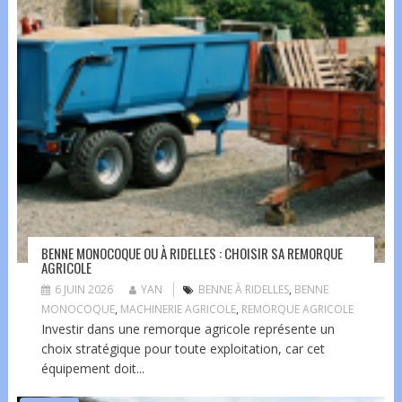
BENNE MONOCOQUE OU À RIDELLES : CHOISIR SA REMORQUE
AGRICOLE
6 JUIN 2026
YAN
BENNE À RIDELLES
,
BENNE
MONOCOQUE
,
MACHINERIE AGRICOLE
,
REMORQUE AGRICOLE
Investir dans une remorque agricole représente un
choix stratégique pour toute exploitation, car cet
équipement doit...