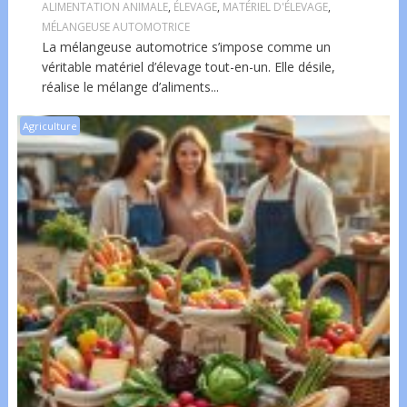
ALIMENTATION ANIMALE
,
ÉLEVAGE
,
MATÉRIEL D'ÉLEVAGE
,
MÉLANGEUSE AUTOMOTRICE
La mélangeuse automotrice s’impose comme un
véritable matériel d’élevage tout-en-un. Elle désile,
réalise le mélange d’aliments...
Agriculture