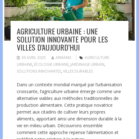
AGRICULTURE URBAINE : UNE
SOLUTION INNOVANTE POUR LES
VILLES D’AUJOURD’HUI
30 AVRIL 2025
ARMAND
AGRICULTURE
URBAINE
,
ÉCOLOGIE URBAINE
,
JARDINAGE URBAIN
,
SOLUTIONS INNOVANTES
,
VILLES DURABLES
Dans un contexte mondial marqué par l’urbanisation
croissante, l’agriculture urbaine émerge comme une
alternative viables aux méthodes traditionnelles de
production alimentaire. Cette pratique novatrice
permet aux citadins de cultiver leurs propres
aliments, apportant ainsi une dimension durable à la
vie en milieu urbain. Découvrons ensemble
comment cette approche repense l’alimentation et